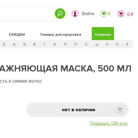
Войти
0
0 ₽
СКИДКИ
Товары для здоровья
Новинки
Z
А
Б
В
Г
К
Л
П
С
Ц
Ч
0 - 9
АЖНЯЮЩАЯ МАСКА, 500 МЛ
сть и сияние волос
нет в наличии
Показать QR-код