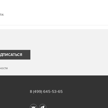
ти.
ДПИСАТЬСЯ
ности
8 (499) 645-53-65