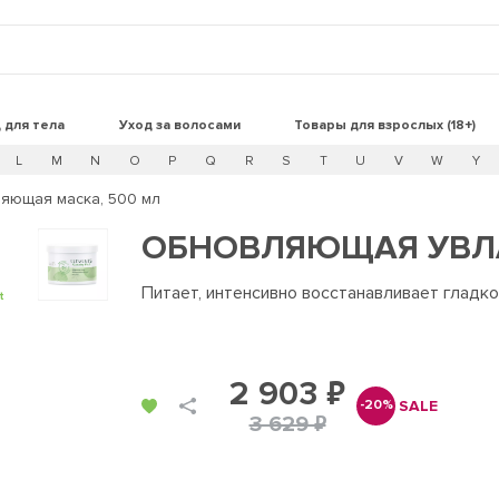
 для тела
Уход за волосами
Товары для взрослых (18+)
L
M
N
O
P
Q
R
S
T
U
V
W
Y
яющая маска, 500 мл
ОБНОВЛЯЮЩАЯ УВЛ
Питает, интенсивно восстанавливает гладко
t
2 903 ₽
SALE
-20%
3 629 ₽