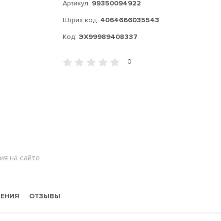
Артикул:
99350094922
Штрих код:
4064666035543
Код:
ЭХ99989408337
0
ия на сайте
НЕНИЯ
ОТЗЫВЫ