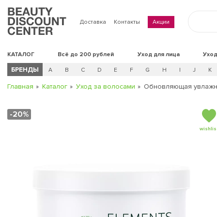
Доставка
Контакты
Акции
КАТАЛОГ
Всё до 200 рублей
Уход для лица
Уход
БРЕНДЫ
A
B
C
D
E
F
G
H
I
J
K
Главная
Каталог
Уход за волосами
Обновляющая увлажн
-20%
wishlis