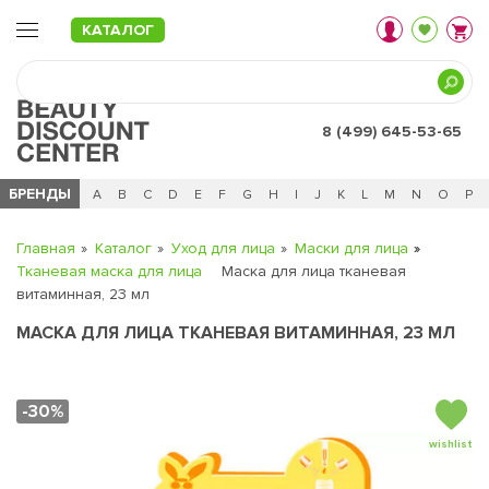
КАТАЛОГ
8 (499) 645-53-65
БРЕНДЫ
Ц
Ч
0 - 9
A
B
C
D
E
F
G
H
I
J
K
L
M
N
O
P
Главная
Каталог
Уход для лица
Маски для лица
Тканевая маска для лица
Маска для лица тканевая
витаминная, 23 мл
МАСКА ДЛЯ ЛИЦА ТКАНЕВАЯ ВИТАМИННАЯ, 23 МЛ
-30%
wishlist