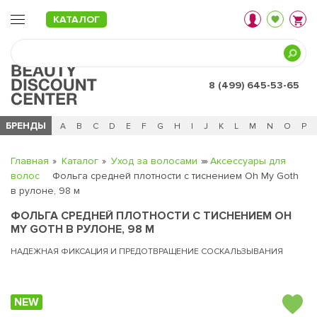
КАТАЛОГ
8 (499) 645-53-65
БРЕНДЫ
Ц
Ч
0 - 9
A
B
C
D
E
F
G
H
I
J
K
L
M
N
O
P
Главная
Каталог
Уход за волосами
Аксессуары для
волос
Фольга средней плотности с тиснением Oh My Goth
в рулоне, 98 м
ФОЛЬГА СРЕДНЕЙ ПЛОТНОСТИ С ТИСНЕНИЕМ OH
MY GOTH В РУЛОНЕ, 98 М
НАДЕЖНАЯ ФИКСАЦИЯ И ПРЕДОТВРАЩЕНИЕ СОСКАЛЬЗЫВАНИЯ
NEW