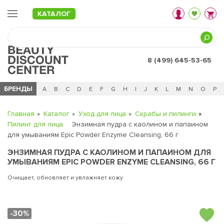
КАТАЛОГ
8 (499) 645-53-65
БРЕНДЫ
Ц
Ч
0 - 9
A
B
C
D
E
F
G
H
I
J
K
L
M
N
O
P
Главная
Каталог
Уход для лица
Скрабы и пилинги
Пилинг для лица
Энзимная пудра с каолином и папаином
для умываниям Epic Powder Enzyme Cleansing, 66 г
ЭНЗИМНАЯ ПУДРА С КАОЛИНОМ И ПАПАИНОМ ДЛЯ
УМЫВАНИЯМ EPIC POWDER ENZYME CLEANSING, 66 Г
Очищает, обновляет и увлажняет кожу
-30%