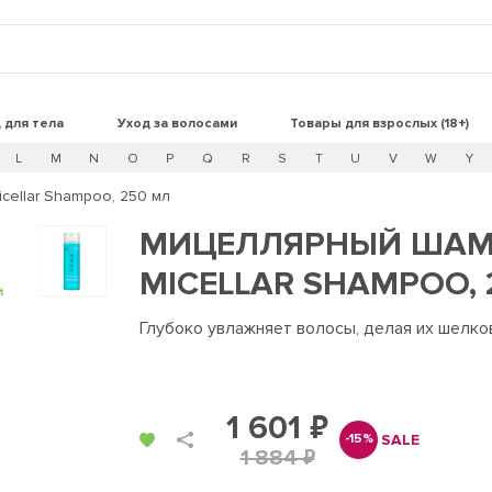
 для тела
Уход за волосами
Товары для взрослых (18+)
L
M
N
O
P
Q
R
S
T
U
V
W
Y
cellar Shampoo, 250 мл
МИЦЕЛЛЯРНЫЙ ШАМП
MICELLAR SHAMPOO, 
t
Глубоко увлажняет волосы, делая их шелко
1 601 ₽
SALE
-15%
1 884 ₽