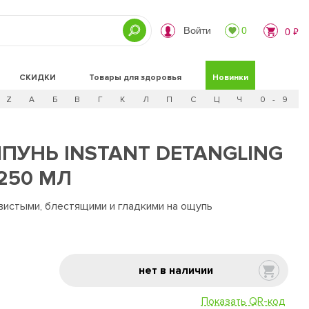
Войти
0
0 ₽
СКИДКИ
Товары для здоровья
Новинки
Z
А
Б
В
Г
К
Л
П
С
Ц
Ч
0 - 9
УНЬ INSTANT DETANGLING
250 МЛ
вистыми, блестящими и гладкими на ощупь
нет в наличии
Показать QR-код