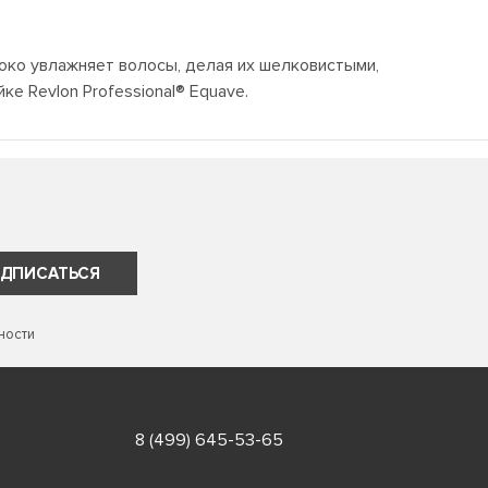
око увлажняет волосы, делая их шелковистыми,
 Revlon Professional® Equave.
ДПИСАТЬСЯ
ности
8 (499) 645-53-65