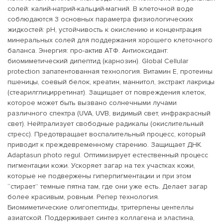
солей: калий-натрий-кальций-магний. В клеточной воде
соблюдаются 3 основных параметра физиологических
жидкостей: pH, устойчивость к окислению и концентрация
минеральных солей для поддержания хорошего клеточного
баланса. Энергия: про-актив АТФ. Антиоксидант:
биомиметический дипептид (карнозин). Global Cellular
protection запатентованная технология. Витамин Е, протеины
пшеницы, соевый белок, креатин, маннитол, экстракт лакрицы
(стеарилглицирретинат). Защищает от повреждения клеток,
которое может быть вызвано солнечными лучами
различного спектра (UVA, UVB, видимый свет, инфракрасный
свет). Нейтрализует свободные радикалы (окислительный
стресс). Предотвращает воспалительный процесс, который
приводит к преждевременному старению. Защищает ДНК.
Adaptasun photo regul. Оптимизирует естественный процесс
пигментации кожи. Ускоряет загар на тех участках кожи,
которые не подвержены гиперпигментации и при этом
“стирает” темные пятна там, где они уже есть. Делает загар
более красивым, ровным. Репер технология.
Биомиметические олигопептиды, тритерпены центеллы
азиатской. Поддерживает синтез коллагена и эластина,