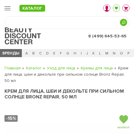
КАТАЛОГ
8 (499) 645-53-65
БРЕНДЫ
Ц
Ч
0 - 9
A
B
C
D
E
F
G
H
I
J
K
L
M
N
O
P
Главная
Каталог
Уход для лица
Кремы для лица
Крем
для лица, шеи и декольте при сильном солнце Bronz Repair,
50 мл
КРЕМ ДЛЯ ЛИЦА, ШЕИ И ДЕКОЛЬТЕ ПРИ СИЛЬНОМ
СОЛНЦЕ BRONZ REPAIR, 50 МЛ
-15%
wishlist