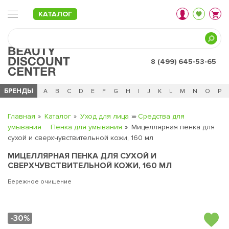
КАТАЛОГ
8 (499) 645-53-65
БРЕНДЫ
Ц
Ч
0 - 9
A
B
C
D
E
F
G
H
I
J
K
L
M
N
O
P
Главная
Каталог
Уход для лица
Средства для
умывания
Пенка для умывания
Мицеллярная пенка для
сухой и сверхчувствительной кожи, 160 мл
МИЦЕЛЛЯРНАЯ ПЕНКА ДЛЯ СУХОЙ И
СВЕРХЧУВСТВИТЕЛЬНОЙ КОЖИ, 160 МЛ
Бережное очищение
-30%