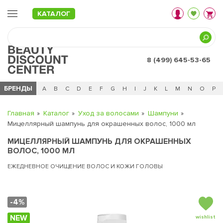
КАТАЛОГ
8 (499) 645-53-65
БРЕНДЫ
Ц
Ч
0 - 9
A
B
C
D
E
F
G
H
I
J
K
L
M
N
O
P
Главная
Каталог
Уход за волосами
Шампуни
Мицеллярный шампунь для окрашенных волос, 1000 мл
МИЦЕЛЛЯРНЫЙ ШАМПУНЬ ДЛЯ ОКРАШЕННЫХ
ВОЛОС, 1000 МЛ
ЕЖЕДНЕВНОЕ ОЧИЩЕНИЕ ВОЛОС И КОЖИ ГОЛОВЫ
-4%
NEW
wishlist