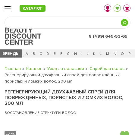
КАТАЛОГ
8 (499) 645-53-65
БРЕНДЫ
Ц
Ч
0 - 9
A
B
C
D
E
F
G
H
I
J
K
L
M
N
O
P
Главная
Каталог
Уход за волосами
Спрей для волос
Регенерирующий двухфазный спрей для повреждённых,
пористых и ломких волос, 200 мл
РЕГЕНЕРИРУЮЩИЙ ДВУХФАЗНЫЙ СПРЕЙ ДЛЯ
ПОВРЕЖДЁННЫХ, ПОРИСТЫХ И ЛОМКИХ ВОЛОС,
200 МЛ
ВОССТАНОВЛЕНИЕ СТРУКТУРЫ ВОЛОС
-4%