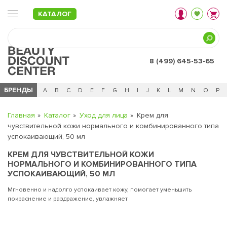
КАТАЛОГ
8 (499) 645-53-65
БРЕНДЫ
Ц
Ч
0 - 9
A
B
C
D
E
F
G
H
I
J
K
L
M
N
O
P
Главная
Каталог
Уход для лица
Крем для
чувствительной кожи нормального и комбинированного типа
успокаивающий, 50 мл
КРЕМ ДЛЯ ЧУВСТВИТЕЛЬНОЙ КОЖИ
НОРМАЛЬНОГО И КОМБИНИРОВАННОГО ТИПА
УСПОКАИВАЮЩИЙ, 50 МЛ
Мгновенно и надолго успокаивает кожу, помогает уменьшить
покраснение и раздражение, увлажняет