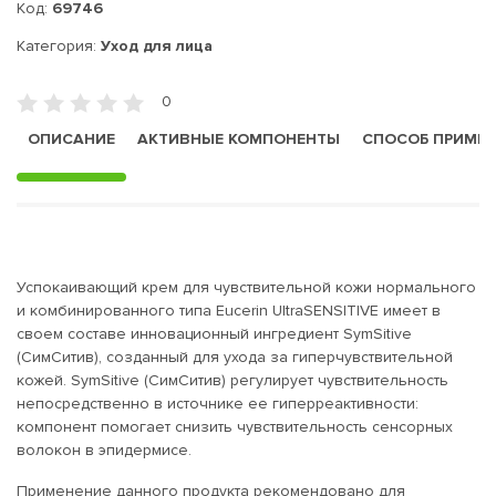
Код:
69746
Категория:
Уход для лица
0
ОПИСАНИЕ
АКТИВНЫЕ КОМПОНЕНТЫ
СПОСОБ ПРИМЕ
Успокаивающий крем для чувствительной кожи нормального
и комбинированного типа Eucerin UltraSENSITIVE имеет в
своем составе инновационный ингредиент SymSitive
(СимСитив), созданный для ухода за гиперчувствительной
кожей. SymSitive (СимСитив) регулирует чувствительность
непосредственно в источнике ее гиперреактивности:
компонент помогает снизить чувствительность сенсорных
волокон в эпидермисе.
Применение данного продукта рекомендовано для