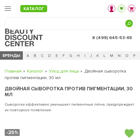
КАТАЛОГ
8 (499) 645-53-65
БРЕНДЫ
Ц
Ч
0 - 9
A
B
C
D
E
F
G
H
I
J
K
L
M
N
O
P
Главная
Каталог
Уход для лица
Двойная сыворотка
против пигментации, 30 мл
ДВОЙНАЯ СЫВОРОТКА ПРОТИВ ПИГМЕНТАЦИИ, 30
МЛ
Сыворотка эффективно уменьшает пигментные пятна, предупреждает
их повторное появление
-25%