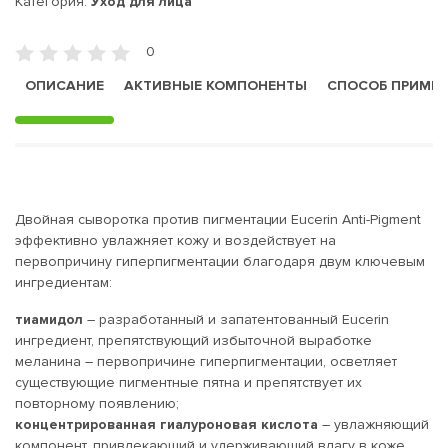
Категория:
Уход для лица
0
ОПИСАНИЕ
АКТИВНЫЕ КОМПОНЕНТЫ
СПОСОБ ПРИМЕ
Двойная сыворотка против пигментации Eucerin Anti-Pigment
эффективно увлажняет кожу и воздействует на
первопричину гиперпигментации благодаря двум ключевым
ингредиентам:
тиамидол
– разработанный и запатентованный Eucerin
ингредиент, препятствующий избыточной выработке
меланина – первопричине гиперпигментации, осветляет
существующие пигментные пятна и препятствует их
повторному появлению;
концентрированная гиалуроновая кислота
– увлажняющий
компонент, привлекающий и удерживающий влагу в коже.