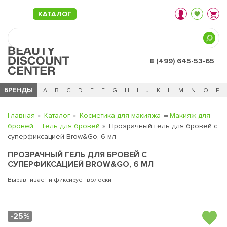
КАТАЛОГ
8 (499) 645-53-65
БРЕНДЫ
Ц
Ч
0 - 9
A
B
C
D
E
F
G
H
I
J
K
L
M
N
O
P
Главная
Каталог
Косметика для макияжа
Макияж для
бровей
Гель для бровей
Прозрачный гель для бровей с
суперфиксацией Brow&Go, 6 мл
ПРОЗРАЧНЫЙ ГЕЛЬ ДЛЯ БРОВЕЙ С
СУПЕРФИКСАЦИЕЙ BROW&GO, 6 МЛ
Выравнивает и фиксирует волоски
-25%