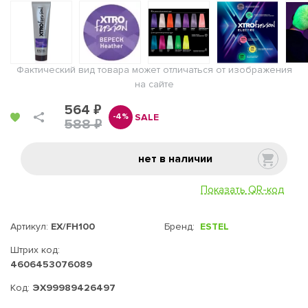
Фактический вид товара может отличаться от изображения
на сайте
564 ₽
SALE
-4%
588 ₽
нет в наличии
Показать QR-код
Артикул:
EX/FH100
Бренд:
ESTEL
Штрих код:
4606453076089
Код:
ЭХ99989426497