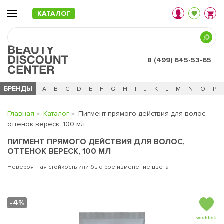
КАТАЛОГ
8 (499) 645-53-65
БРЕНДЫ
Ц
Ч
0 - 9
A
B
C
D
E
F
G
H
I
J
K
L
M
N
O
P
Главная
Каталог
Пигмент прямого действия для волос,
оттенок вереск, 100 мл
ПИГМЕНТ ПРЯМОГО ДЕЙСТВИЯ ДЛЯ ВОЛОС,
ОТТЕНОК ВЕРЕСК, 100 МЛ
Невероятная стойкость или быстрое изменение цвета
-4%
wishlist