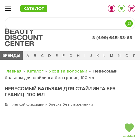
КАТАЛОГ
8 (499) 645-53-65
БРЕНДЫ
Ц
Ч
0 - 9
A
B
C
D
E
F
G
H
I
J
K
L
M
N
O
P
Главная
Каталог
Уход за волосами
Невесомый
бальзам для стайлинга без границ, 100 мл
НЕВЕСОМЫЙ БАЛЬЗАМ ДЛЯ СТАЙЛИНГА БЕЗ
ГРАНИЦ, 100 МЛ
Для легкой фиксации и блеска без утяжеления
wishlist