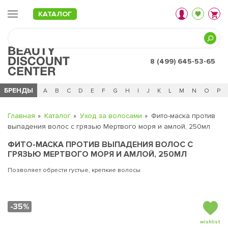
КАТАЛОГ
8 (499) 645-53-65
БРЕНДЫ
Ц
Ч
0 - 9
A
B
C
D
E
F
G
H
I
J
K
L
M
N
O
P
Главная
Каталог
Уход за волосами
Фито-маска против
выпадения волос с грязью Мертвого моря и амлой, 250мл
ФИТО-МАСКА ПРОТИВ ВЫПАДЕНИЯ ВОЛОС С
ГРЯЗЬЮ МЕРТВОГО МОРЯ И АМЛОЙ, 250МЛ
Позволяет обрести густые, крепкие волосы
-35%
wishlist