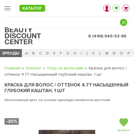
КАТАЛОГ
8 (499) 645-53-65
БРЕНДЫ
Ц
Ч
0 - 9
A
B
C
D
E
F
G
H
I
J
K
L
M
N
O
P
Главная
Каталог
Уход за волосами
Краска для волос /
оттенок 4.77 Насыщенный глубокий каштан, 1 шт
КРАСКА ДЛЯ ВОЛОС / ОТТЕНОК 4.77 НАСЫЩЕННЫЙ
ГЛУБОКИЙ КАШТАН, 1 ШТ
Интенсивный цвет, на основе красящих пигментов растений
-30%
wishlist