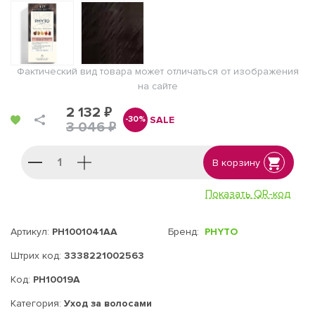
Фактический вид товара может отличаться от изображения
на сайте
2 132 ₽
SALE
-30%
3 046 ₽
В корзину
Показать QR-код
Артикул:
PH1001041AA
Бренд:
PHYTO
Штрих код:
3338221002563
Код:
РН10019А
Категория:
Уход за волосами