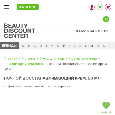
КАТАЛОГ
8 (499) 645-53-65
БРЕНДЫ
Ц
Ч
0 - 9
A
B
C
D
E
F
G
H
I
J
K
L
M
N
O
P
Главная
Каталог
Уход для лица
Кремы для лица
Ночной крем для лица
Ночной восстанавливающий крем,
50 мл
НОЧНОЙ ВОССТАНАВЛИВАЮЩИЙ КРЕМ, 50 МЛ
эффективно замедляет процессы старения
wishlist