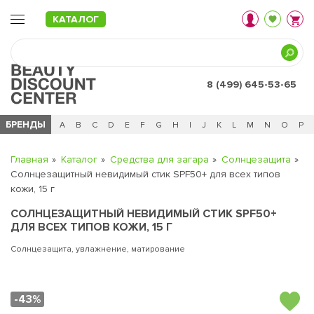
КАТАЛОГ
8 (499) 645-53-65
БРЕНДЫ
Ц
Ч
0 - 9
A
B
C
D
E
F
G
H
I
J
K
L
M
N
O
P
Главная
Каталог
Средства для загара
Солнцезащита
Солнцезащитный невидимый стик SPF50+ для всех типов
кожи, 15 г
СОЛНЦЕЗАЩИТНЫЙ НЕВИДИМЫЙ СТИК SPF50+
ДЛЯ ВСЕХ ТИПОВ КОЖИ, 15 Г
Солнцезащита, увлажнение, матирование
-43%