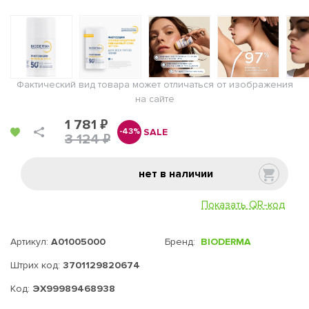
Фактический вид товара может отличаться от изображения
на сайте
1 781 ₽
SALE
-43%
3 124 ₽
нет в наличии
Показать QR-код
Артикул:
A01005000
Бренд:
BIODERMA
Штрих код:
3701129820674
Код:
ЭХ99989468938