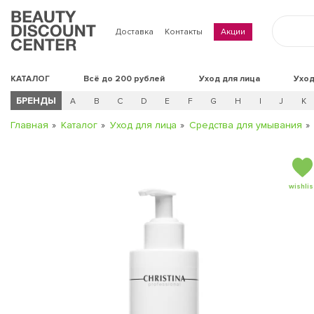
Доставка
Контакты
Акции
КАТАЛОГ
Всё до 200 рублей
Уход для лица
Уход
БРЕНДЫ
A
B
C
D
E
F
G
H
I
J
K
Главная
Каталог
Уход для лица
Средства для умывания
wishlis