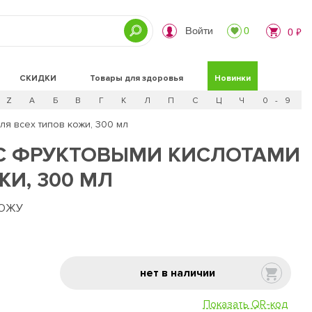
Войти
0
0 ₽
СКИДКИ
Товары для здоровья
Новинки
Z
А
Б
В
Г
К
Л
П
С
Ц
Ч
0 - 9
я всех типов кожи, 300 мл
С ФРУКТОВЫМИ КИСЛОТАМИ
ЖИ, 300 МЛ
КОЖУ
нет в наличии
Показать QR-код