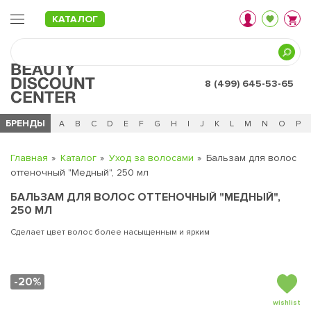
КАТАЛОГ
8 (499) 645-53-65
БРЕНДЫ
Ц
Ч
0 - 9
A
B
C
D
E
F
G
H
I
J
K
L
M
N
O
P
Главная
Каталог
Уход за волосами
Бальзам для волос
оттеночный "Медный", 250 мл
БАЛЬЗАМ ДЛЯ ВОЛОС ОТТЕНОЧНЫЙ "МЕДНЫЙ",
250 МЛ
Сделает цвет волос более насыщенным и ярким
-20%
wishlist