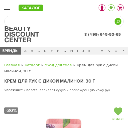
КАТАЛОГ
8 (499) 645-53-65
БРЕНДЫ
Ц
Ч
0 - 9
A
B
C
D
E
F
G
H
I
J
K
L
M
N
O
P
Главная
Каталог
Уход для тела
Крем для рук с дикой
малиной, 30 г
КРЕМ ДЛЯ РУК С ДИКОЙ МАЛИНОЙ, 30 Г
Увлажняет и восстанавливает сухую и поврежденную кожу рук
-30%
wishlist