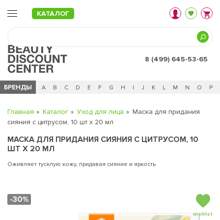
КАТАЛОГ
8 (499) 645-53-65
БРЕНДЫ
Ц
Ч
0 - 9
A
B
C
D
E
F
G
H
I
J
K
L
M
N
O
P
Главная
Каталог
Уход для лица
Маска для придания
сияния с цитрусом, 10 шт х 20 мл
МАСКА ДЛЯ ПРИДАНИЯ СИЯНИЯ С ЦИТРУСОМ, 10
ШТ Х 20 МЛ
Оживляет тусклую кожу, придавая сияние и яркость
-30%
wishlist