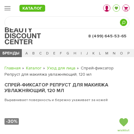
КАТАЛОГ
8 (499) 645-53-65
БРЕНДЫ
Ц
Ч
0 - 9
A
B
C
D
E
F
G
H
I
J
K
L
M
N
O
P
Главная
Каталог
Уход для лица
Спрей-фиксатор
Репруст для макияжа увлажняющий, 120 мл
СПРЕЙ-ФИКСАТОР РЕПРУСТ ДЛЯ МАКИЯЖА
УВЛАЖНЯЮЩИЙ, 120 МЛ
Выравнивает поверхность и бережно ухаживает за кожей
-30%
wishlist