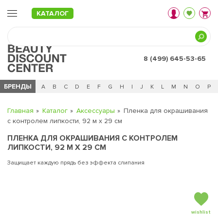
КАТАЛОГ
8 (499) 645-53-65
БРЕНДЫ
Ц
Ч
0 - 9
A
B
C
D
E
F
G
H
I
J
K
L
M
N
O
P
Главная
Каталог
Аксессуары
Пленка для окрашивания
с контролем липкости, 92 м х 29 см
ПЛЕНКА ДЛЯ ОКРАШИВАНИЯ С КОНТРОЛЕМ
ЛИПКОСТИ, 92 М Х 29 СМ
Защищает каждую прядь без эффекта слипания
wishlist