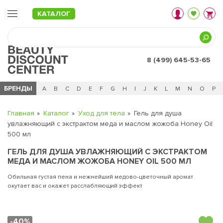
КАТАЛОГ
8 (499) 645-53-65
БРЕНДЫ
Ц
Ч
0 - 9
A
B
C
D
E
F
G
H
I
J
K
L
M
N
O
P
Главная
Каталог
Уход для тела
Гель для душа
увлажняющий с экстрактом меда и маслом жожоба Honey Oil
500 мл
ГЕЛЬ ДЛЯ ДУША УВЛАЖНЯЮЩИЙ С ЭКСТРАКТОМ
МЕДА И МАСЛОМ ЖОЖОБА HONEY OIL 500 МЛ
Обильная густая пена и нежнейший медово-цветочный аромат
окутает вас и окажет расслабляющий эффект
-40%