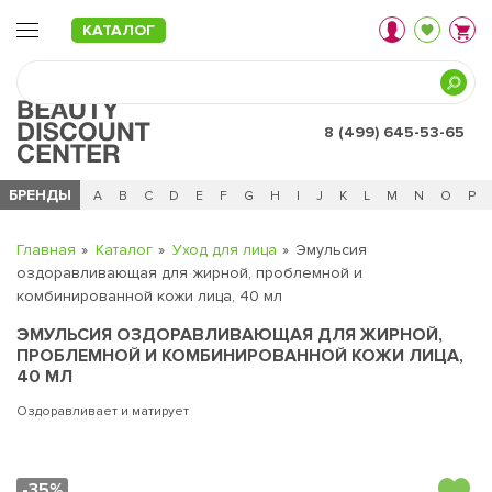
КАТАЛОГ
8 (499) 645-53-65
БРЕНДЫ
Ц
Ч
0 - 9
A
B
C
D
E
F
G
H
I
J
K
L
M
N
O
P
Главная
Каталог
Уход для лица
Эмульсия
оздоравливающая для жирной, проблемной и
комбинированной кожи лица, 40 мл
ЭМУЛЬСИЯ ОЗДОРАВЛИВАЮЩАЯ ДЛЯ ЖИРНОЙ,
ПРОБЛЕМНОЙ И КОМБИНИРОВАННОЙ КОЖИ ЛИЦА,
40 МЛ
Оздоравливает и матирует
-35%