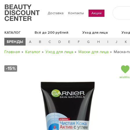
Доставка
Контакты
Акции
КАТАЛОГ
Всё до 200 рублей
Уход для лица
Уход
БРЕНДЫ
A
B
C
D
E
F
G
H
I
J
K
Главная
Каталог
Уход для лица
Маски для лица
Маска-п
-15%
wishlis