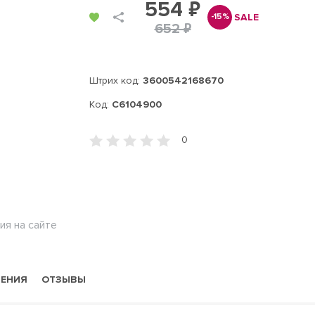
554 ₽
SALE
-15%
652 ₽
Штрих код:
3600542168670
Код:
C6104900
0
ия на сайте
НЕНИЯ
ОТЗЫВЫ