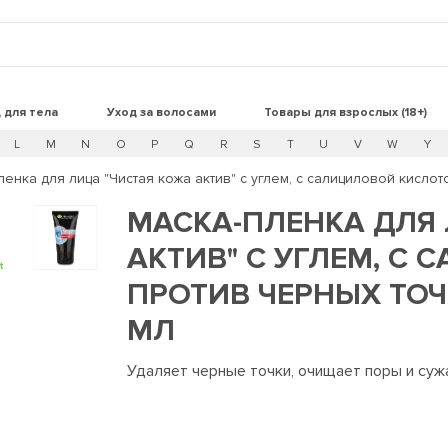
 для тела
Уход за волосами
Товары для взрослых (18+)
L
M
N
O
P
Q
R
S
T
U
V
W
Y
ленка для лица "Чистая кожа актив" с углем, с салициловой кислот
МАСКА-ПЛЕНКА ДЛЯ 
АКТИВ" С УГЛЕМ, С
t
ПРОТИВ ЧЕРНЫХ ТОЧ
МЛ
Удаляет черные точки, очищает поры и суж