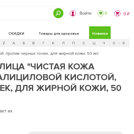
Войти
0
0 ₽
СКИДКИ
Товары для здоровья
Новинки
Z
А
Б
В
Г
К
Л
П
С
Ц
Ч
0 - 9
ой, против черных точек, для жирной кожи, 50 мл
ЛИЦА "ЧИСТАЯ КОЖА
 САЛИЦИЛОВОЙ КИСЛОТОЙ,
ЕК, ДЛЯ ЖИРНОЙ КОЖИ, 50
ает их