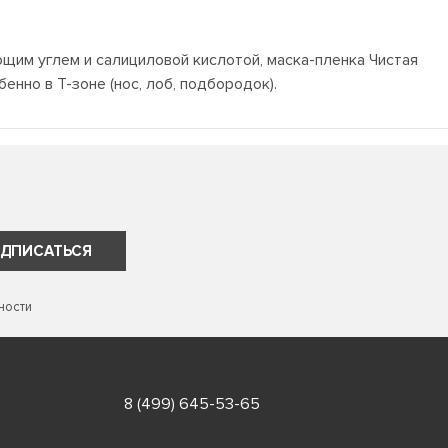
ющим углем и салициловой кислотой, маска-пленка Чистая
нно в Т-зоне (нос, лоб, подбородок).
ДПИСАТЬСЯ
ности
8 (499) 645-53-65