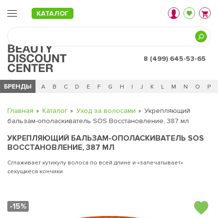
КАТАЛОГ
8 (499) 645-53-65
БРЕНДЫ
Ц
Ч
0 - 9
A
B
C
D
E
F
G
H
I
J
K
L
M
N
O
P
Главная
Каталог
Уход за волосами
Укрепляющий
бальзам-ополаскиватель SOS Восстановление, 387 мл
УКРЕПЛЯЮЩИЙ БАЛЬЗАМ-ОПОЛАСКИВАТЕЛЬ SOS
ВОССТАНОВЛЕНИЕ, 387 МЛ
Сглаживает кутикулу волоса по всей длине и «запечатывает»
секущиеся кончики
-15%