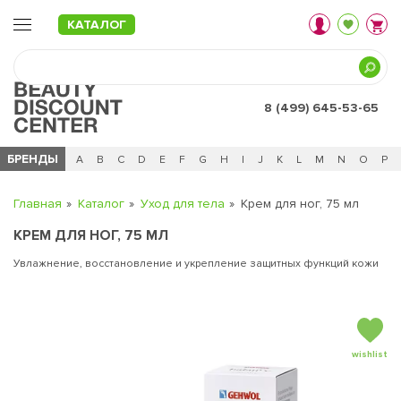
КАТАЛОГ
8 (499) 645-53-65
БРЕНДЫ
Ц
Ч
0 - 9
A
B
C
D
E
F
G
H
I
J
K
L
M
N
O
P
Главная
Каталог
Уход для тела
Крем для ног, 75 мл
КРЕМ ДЛЯ НОГ, 75 МЛ
Увлажнение, восстановление и укрепление защитных функций кожи
wishlist