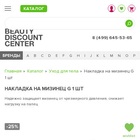
КАТАЛОГ
8 (499) 645-53-65
БРЕНДЫ
Ц
Ч
0 - 9
A
B
C
D
E
F
G
H
I
J
K
L
M
N
O
P
Главная
Каталог
Уход для тела
Накладка на мизинец G
1 шт
НАКЛАДКА НА МИЗИНЕЦ G 1 ШТ
Надежно защищает мизинец от чрезмерного давления, снижает
нагрузку на палец
-25%
wishlist