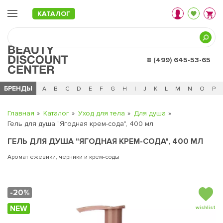
КАТАЛОГ
8 (499) 645-53-65
БРЕНДЫ
Ц
Ч
0 - 9
A
B
C
D
E
F
G
H
I
J
K
L
M
N
O
P
Главная
Каталог
Уход для тела
Для душа
Гель для душа "Ягодная крем-сода", 400 мл
ГЕЛЬ ДЛЯ ДУША "ЯГОДНАЯ КРЕМ-СОДА", 400 МЛ
Аромат ежевики, черники и крем-соды
-20%
NEW
wishlist