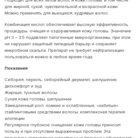
Подходит для всех типов волос и кожи головы, в том числе
для жирной, сухой, чувствительной и возрастной кожи.
Можно применять для вьющихся, кудрявых волос.
Комбинация кислот обеспечивает высокую эффективность
процедуры, очищая и оздоравливая кожу головы. Значение
рН 3 – 3,5 подавляет патогенные микроорганизмы, при этом
не нарушает защитный липидный барьер и сохраняет
микробиом скальпа. Препарат не требует нейтрализации,
пользоваться можно в любое время года.
Показания
:
Себорея, перхоть, себорейный дерматит; шелушение,
дискомфорт и зуд
Жирные, тусклые волосы
Сухая кожа головы, шелушение
Замедленный рост, ломкие и ослабленные, «забитые»
стайлинговыми средствами волосы; комплексная терапия
алопеции
Регулярное глубокое очищение кожи головы приносит
пользу и при отсутствии выраженных проблем. Эта
процедура стимулирует естественные процессы обновления,