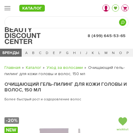
КАТАЛОГ
8 (499) 645-53-65
БРЕНДЫ
Ц
Ч
0 - 9
A
B
C
D
E
F
G
H
I
J
K
L
M
N
O
P
Главная
Каталог
Уход за волосами
Очищающий гель-
пилинг для кожи головы и волос, 150 мл
ОЧИЩАЮЩИЙ ГЕЛЬ-ПИЛИНГ ДЛЯ КОЖИ ГОЛОВЫ И
ВОЛОС, 150 МЛ
Более быстрый рост и оздоровление волос
-20%
NEW
wishlist