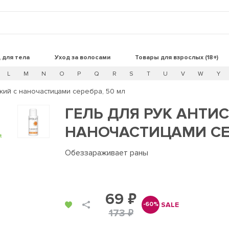
 для тела
Уход за волосами
Товары для взрослых (18+)
L
M
N
O
P
Q
R
S
T
U
V
W
Y
ский с наночастицами серебра, 50 мл
ГЕЛЬ ДЛЯ РУК АНТИ
НАНОЧАСТИЦАМИ СЕР
t
Обеззараживает раны
69 ₽
SALE
-60%
173 ₽