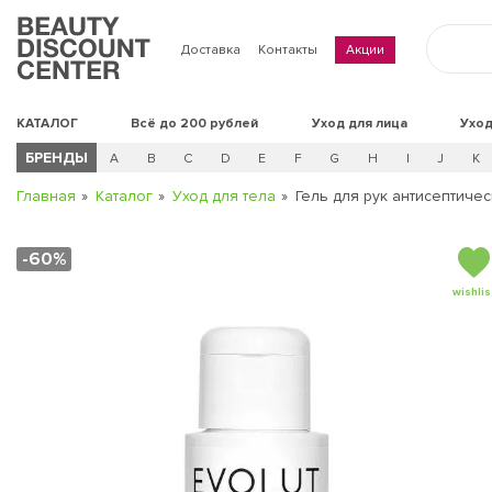
Доставка
Контакты
Акции
КАТАЛОГ
Всё до 200 рублей
Уход для лица
Уход
БРЕНДЫ
A
B
C
D
E
F
G
H
I
J
K
Главная
Каталог
Уход для тела
Гель для рук антисептиче
-60%
wishlis