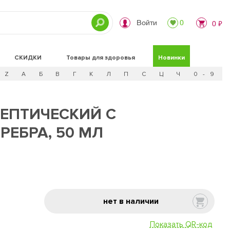
Войти
0
0 ₽
СКИДКИ
Товары для здоровья
Новинки
Z
А
Б
В
Г
К
Л
П
С
Ц
Ч
0 - 9
СЕПТИЧЕСКИЙ С
ЕБРА, 50 МЛ
нет в наличии
Показать QR-код