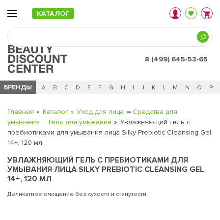
КАТАЛОГ
8 (499) 645-53-65
БРЕНДЫ
Ц
Ч
0 - 9
A
B
C
D
E
F
G
H
I
J
K
L
M
N
O
P
Главная
Каталог
Уход для лица
Средства для
умывания
Гель для умывания
Увлажняющий гель с
пребиотиками для умывания лица Silky Prebiotic Cleansing Gel
14+, 120 мл
УВЛАЖНЯЮЩИЙ ГЕЛЬ С ПРЕБИОТИКАМИ ДЛЯ
УМЫВАНИЯ ЛИЦА SILKY PREBIOTIC CLEANSING GEL
14+, 120 МЛ
Деликатное очищение без сухости и стянутости