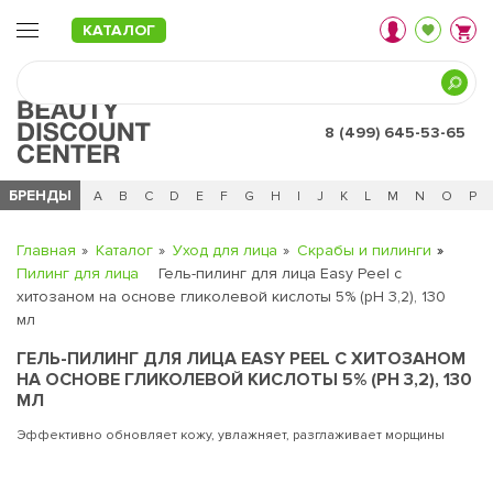
КАТАЛОГ
8 (499) 645-53-65
БРЕНДЫ
Ц
Ч
0 - 9
A
B
C
D
E
F
G
H
I
J
K
L
M
N
O
P
Главная
Каталог
Уход для лица
Скрабы и пилинги
Пилинг для лица
Гель-пилинг для лица Easy Peel с
хитозаном на основе гликолевой кислоты 5% (pH 3,2), 130
мл
ГЕЛЬ-ПИЛИНГ ДЛЯ ЛИЦА EASY PEEL С ХИТОЗАНОМ
НА ОСНОВЕ ГЛИКОЛЕВОЙ КИСЛОТЫ 5% (PH 3,2), 130
МЛ
Эффективно обновляет кожу, увлажняет, разглаживает морщины