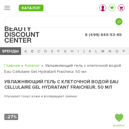
КАТАЛОГ
8 (499) 645-53-65
БРЕНДЫ
Ц
Ч
0 - 9
A
B
C
D
E
F
G
H
I
J
K
L
M
N
O
P
Главная
Каталог
Увлажняющий гель с клеточной водой
Eau Cellulaire Gel Hydratant Fraicheur, 50 мл
УВЛАЖНЯЮЩИЙ ГЕЛЬ С КЛЕТОЧНОЙ ВОДОЙ EAU
CELLULAIRE GEL HYDRATANT FRAICHEUR, 50 МЛ
Улучшает тонус кожи и возвращает сияние
-27%
wishlist