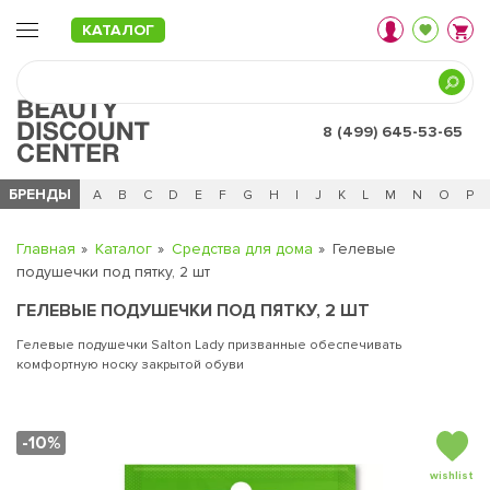
КАТАЛОГ
8 (499) 645-53-65
БРЕНДЫ
Ц
Ч
0 - 9
A
B
C
D
E
F
G
H
I
J
K
L
M
N
O
P
Главная
Каталог
Средства для дома
Гелевые
подушечки под пятку, 2 шт
ГЕЛЕВЫЕ ПОДУШЕЧКИ ПОД ПЯТКУ, 2 ШТ
Гелевые подушечки Salton Lady призванные обеспечивать
комфортную носку закрытой обуви
-10%
wishlist