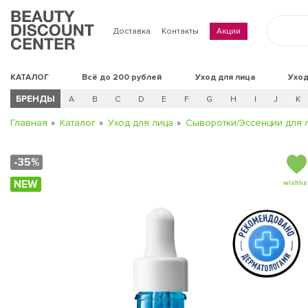
Доставка
Контакты
Акции
КАТАЛОГ
Всё до 200 рублей
Уход для лица
Уход
БРЕНДЫ
A
B
C
D
E
F
G
H
I
J
K
Главная
Каталог
Уход для лица
Сыворотки/Эссенции для 
-35%
NEW
wishlis