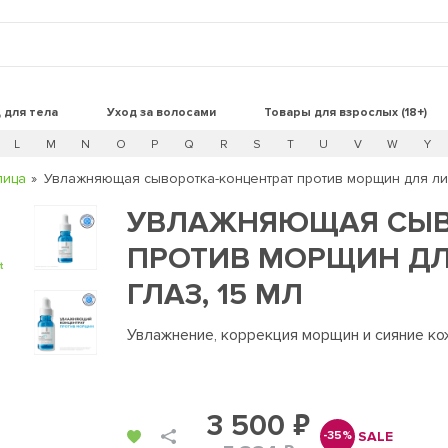
 для тела
Уход за волосами
Товары для взрослых (18+)
L
M
N
O
P
Q
R
S
T
U
V
W
Y
лица
Увлажняющая сыворотка-концентрат против морщин для лица
УВЛАЖНЯЮЩАЯ СЫВ
ПРОТИВ МОРЩИН ДЛ
t
ГЛАЗ, 15 МЛ
Увлажнение, коррекция морщин и сияние ко
3 500 ₽
SALE
-35%