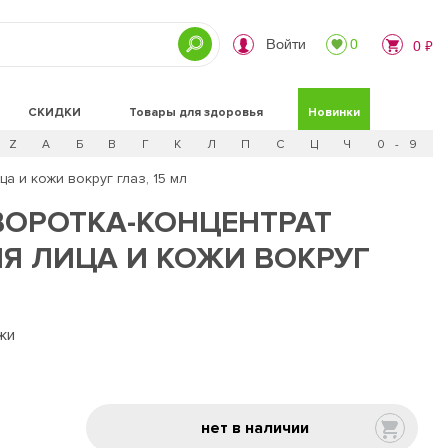
Войти
0
0 ₽
СКИДКИ
Товары для здоровья
Новинки
Z
А
Б
В
Г
К
Л
П
С
Ц
Ч
0 - 9
 и кожи вокруг глаз, 15 мл
ОРОТКА-КОНЦЕНТРАТ
Я ЛИЦА И КОЖИ ВОКРУГ
жи
нет в наличии