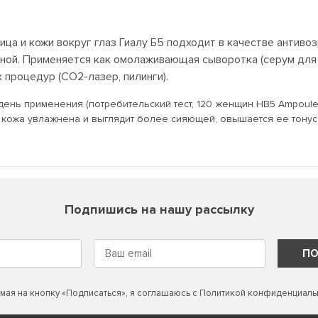
а и кожи вокруг глаз Гиалу Б5 подходит в качестве антивоз
анной. Применяется как омолаживающая сыворотка (серум для
процедур (СО2-лазер, пилинги).
ень применения (потребительский тест, 120 женщин HB5 Ampoules 
ожа увлажнена и выглядит более сияющей, овышается ее тонус и 
Подпишись на нашу рассылку
ПО
мая на кнопку «Подписаться», я соглашаюсь с
Политикой конфиденциаль