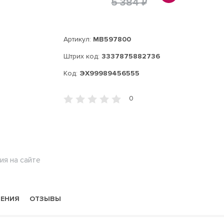
5 384 ₽
Артикул:
MB597800
Штрих код:
3337875882736
Код:
ЭХ99989456555
0
ия на сайте
НЕНИЯ
ОТЗЫВЫ