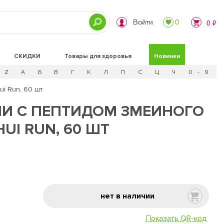
Войти
0
0 ₽
СКИДКИ
Товары для здоровья
Новинки
Z
А
Б
В
Г
К
Л
П
С
Ц
Ч
0 - 9
i Run, 60 шт
ЧИ С ПЕПТИДОМ ЗМЕИНОГО
UI RUN, 60 ШТ
нет в наличии
Показать QR-код