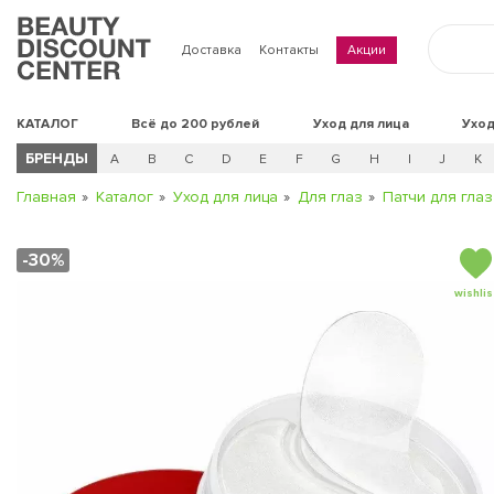
Доставка
Контакты
Акции
КАТАЛОГ
Всё до 200 рублей
Уход для лица
Уход
БРЕНДЫ
A
B
C
D
E
F
G
H
I
J
K
Главная
Каталог
Уход для лица
Для глаз
Патчи для глаз
-30%
wishlis