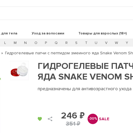
 для тела
Уход за волосами
Товары для взрослых (18+)
L
M
N
O
P
Q
R
S
T
U
V
W
Y
Гидрогелевые патчи с пептидом змеиного яда Snake Venom Shu
ГИДРОГЕЛЕВЫЕ ПАТ
ЯДА SNAKE VENOM SH
t
предназначены для антивозрастного ухода
246 ₽
SALE
-30%
351 ₽