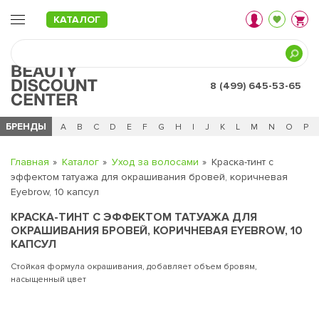
КАТАЛОГ
8 (499) 645-53-65
БРЕНДЫ
Ц
Ч
0 - 9
A
B
C
D
E
F
G
H
I
J
K
L
M
N
O
P
Главная
Каталог
Уход за волосами
Краска-тинт с
эффектом татуажа для окрашивания бровей, коричневая
Eyebrow, 10 капсул
КРАСКА-ТИНТ С ЭФФЕКТОМ ТАТУАЖА ДЛЯ
ОКРАШИВАНИЯ БРОВЕЙ, КОРИЧНЕВАЯ EYEBROW, 10
КАПСУЛ
Стойкая формула окрашивания, добавляет объем бровям,
насыщенный цвет