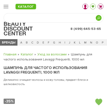
КАТАЛОГ
8 (499) 645-53-65
БРЕНДЫ
Ц
Ч
0 - 9
A
B
C
D
E
F
G
H
I
J
K
L
M
N
O
P
Главная
Каталог
Уход за волосами
Шампунь для
частого использования Lavaggi Frequenti, 1000 мл
ШАМПУНЬ ДЛЯ ЧАСТОГО ИСПОЛЬЗОВАНИЯ
LAVAGGI FREQUENTI, 1000 МЛ
Деликатно очищает волосы и кожу головы, придает блеск и
шелковистость
-35%