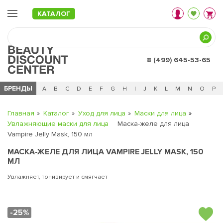
КАТАЛОГ
8 (499) 645-53-65
БРЕНДЫ
Ц
Ч
0 - 9
A
B
C
D
E
F
G
H
I
J
K
L
M
N
O
P
Главная
Каталог
Уход для лица
Маски для лица
Увлажняющие маски для лица
Маска-желе для лица
Vampire Jelly Mask, 150 мл
МАСКА-ЖЕЛЕ ДЛЯ ЛИЦА VAMPIRE JELLY MASK, 150
МЛ
Увлажняет, тонизирует и смягчает
-25%