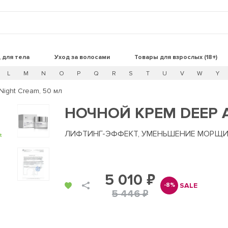
 для тела
Уход за волосами
Товары для взрослых (18+)
L
M
N
O
P
Q
R
S
T
U
V
W
Y
Night Cream, 50 мл
НОЧНОЙ КРЕМ DEEP A
ЛИФТИНГ-ЭФФЕКТ, УМЕНЬШЕНИЕ МОРЩИ
t
5 010 ₽
SALE
-8%
5 446 ₽