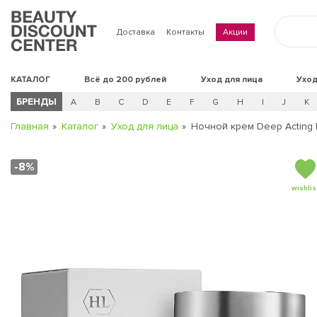
Доставка
Контакты
Акции
КАТАЛОГ
Всё до 200 рублей
Уход для лица
Уход
БРЕНДЫ
A
B
C
D
E
F
G
H
I
J
K
Главная
Каталог
Уход для лица
Ночной крем Deep Acting 
-8%
wishlis