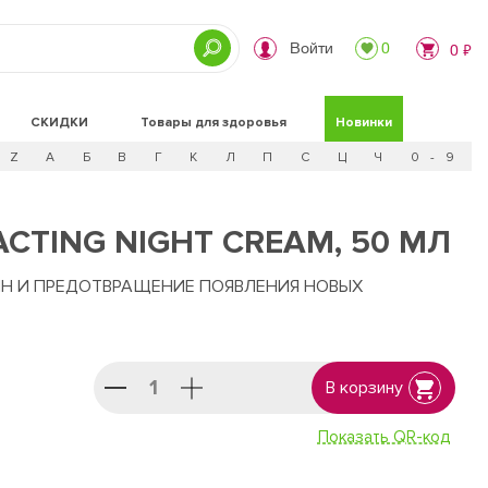
Войти
0
0 ₽
СКИДКИ
Товары для здоровья
Новинки
Z
А
Б
В
Г
К
Л
П
С
Ц
Ч
0 - 9
CTING NIGHT CREAM, 50 МЛ
Н И ПРЕДОТВРАЩЕНИЕ ПОЯВЛЕНИЯ НОВЫХ
В корзину
Показать QR-код