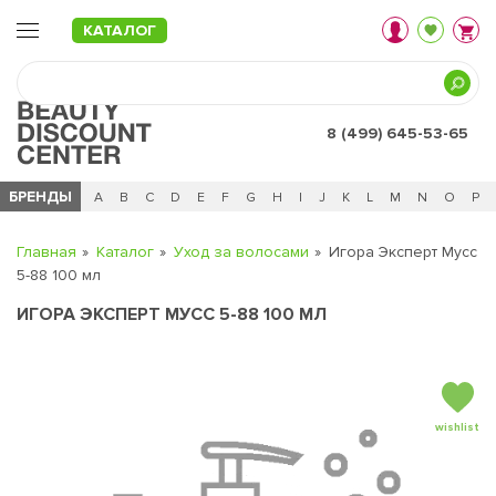
КАТАЛОГ
8 (499) 645-53-65
БРЕНДЫ
Ц
Ч
0 - 9
A
B
C
D
E
F
G
H
I
J
K
L
M
N
O
P
Главная
Каталог
Уход за волосами
Игора Эксперт Мусс
5-88 100 мл
ИГОРА ЭКСПЕРТ МУСС 5-88 100 МЛ
wishlist