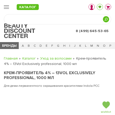
КАТАЛОГ
8 (499) 645-53-65
БРЕНДЫ
Ц
Ч
0 - 9
A
B
C
D
E
F
G
H
I
J
K
L
M
N
O
P
Главная
Каталог
Уход за волосами
Крем-проявитель
4% – 13Vol Exсlusively professional, 1000 мл
КРЕМ-ПРОЯВИТЕЛЬ 4% – 13VOL EXСLUSIVELY
PROFESSIONAL, 1000 МЛ
Для деми-перманентного окрашивания красителями Indola PCC
wishlist