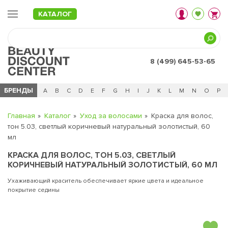
КАТАЛОГ
8 (499) 645-53-65
БРЕНДЫ
Ц
Ч
0 - 9
A
B
C
D
E
F
G
H
I
J
K
L
M
N
O
P
Главная
Каталог
Уход за волосами
Краска для волос,
тон 5.03, светлый коричневый натуральный золотистый, 60
мл
КРАСКА ДЛЯ ВОЛОС, ТОН 5.03, СВЕТЛЫЙ
КОРИЧНЕВЫЙ НАТУРАЛЬНЫЙ ЗОЛОТИСТЫЙ, 60 МЛ
Ухаживающий краситель обеспечивает яркие цвета и идеальное
покрытие седины