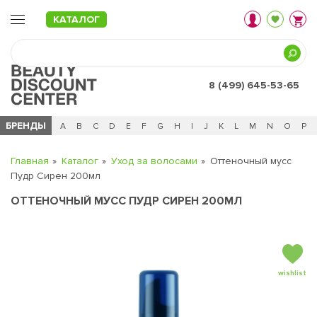
КАТАЛОГ
8 (499) 645-53-65
БРЕНДЫ
Ц
Ч
0 - 9
A
B
C
D
E
F
G
H
I
J
K
L
M
N
O
P
Главная
Каталог
Уход за волосами
Оттеночный мусс
Пудр Сирен 200мл
ОТТЕНОЧНЫЙ МУСС ПУДР СИРЕН 200МЛ
wishlist