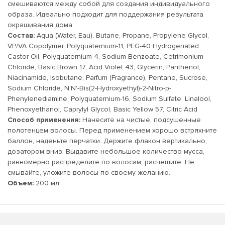
смешиваются между собой для создания индивидуального
образа. Идеально подходит для поддержания результата
окрашивания дома.
Состав:
Aqua (Water, Eau), Butane, Propane, Propylene Glycol,
VP/VA Copolymer, Polyquaternium-11, PEG-40 Hydrogenated
Castor Oil, Polyquaternium-4, Sodium Benzoate, Cetrimonium
Chloride, Basic Brown 17, Acid Violet 43, Glycerin, Panthenol,
Niacinamide, Isobutane, Parfum (Fragrance), Pentane, Sucrose,
Sodium Chloride, N,N'-Bis(2-Hydroxyethyl)-2-Nitro-p-
Phenylenediamine, Polyquaternium-16, Sodium Sulfate, Linalool,
Phenoxyethanol, Caprylyl Glycol, Basic Yellow 57, Citric Acid
Способ применения:
Нанесите на чистые, подсушенные
полотенцем волосы. Перед применением хорошо встряхните
баллон, наденьте перчатки. Держите флакон вертикально,
дозатором вниз. Выдавите небольшое количество мусса,
равномерно распределите по волосам, расчешите. Не
смывайте, уложите волосы по своему желанию.
Объем:
200 мл