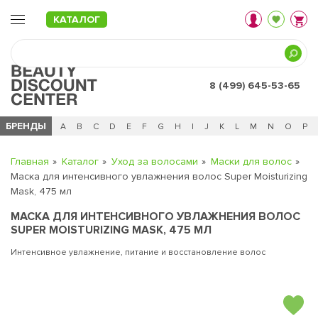
КАТАЛОГ
8 (499) 645-53-65
БРЕНДЫ
Ц
Ч
0 - 9
A
B
C
D
E
F
G
H
I
J
K
L
M
N
O
P
Главная
Каталог
Уход за волосами
Маски для волос
Маска для интенсивного увлажнения волос Super Moisturizing
Mask, 475 мл
МАСКА ДЛЯ ИНТЕНСИВНОГО УВЛАЖНЕНИЯ ВОЛОС
SUPER MOISTURIZING MASK, 475 МЛ
Интенсивное увлажнение, питание и восстановление волос