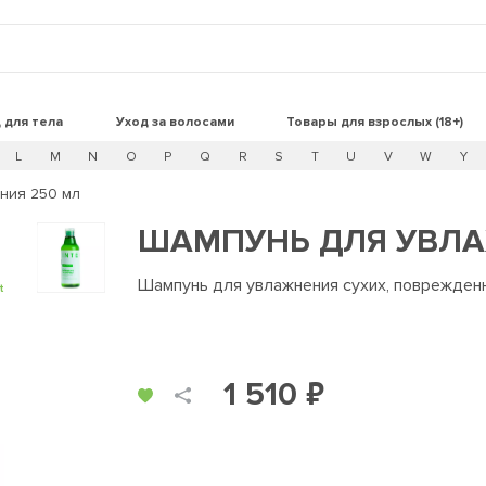
 для тела
Уход за волосами
Товары для взрослых (18+)
L
M
N
O
P
Q
R
S
T
U
V
W
Y
ния 250 мл
ШАМПУНЬ ДЛЯ УВЛА
Шампунь для увлажнения сухих, поврежден
t
1 510 ₽