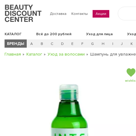
Доставка
Контакты
Акции
КАТАЛОГ
Всё до 200 рублей
Уход для лица
Уход
БРЕНДЫ
A
B
C
D
E
F
G
H
I
J
K
Главная
Каталог
Уход за волосами
Шампунь для увлажне
wishlis