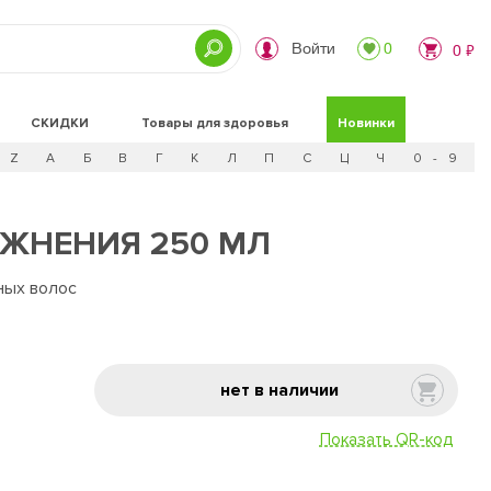
Войти
0
0 ₽
СКИДКИ
Товары для здоровья
Новинки
Z
А
Б
В
Г
К
Л
П
С
Ц
Ч
0 - 9
ЖНЕНИЯ 250 МЛ
ных волос
нет в наличии
Показать QR-код