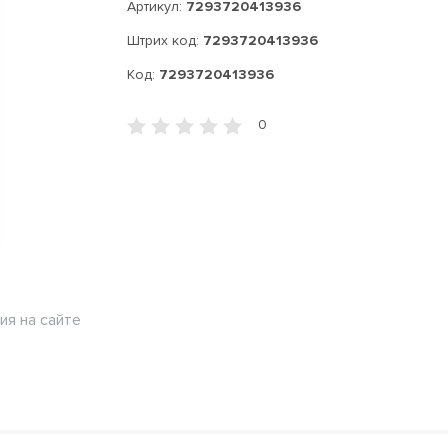
Артикул:
7293720413936
Штрих код:
7293720413936
Код:
7293720413936
0
ия на сайте