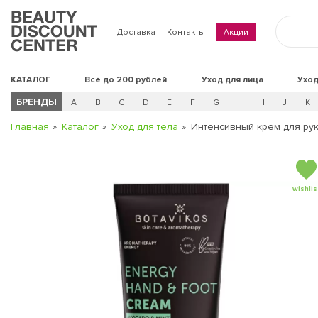
Доставка
Контакты
Акции
КАТАЛОГ
Всё до 200 рублей
Уход для лица
Уход
БРЕНДЫ
A
B
C
D
E
F
G
H
I
J
K
Главная
Каталог
Уход для тела
Интенсивный крем для рук 
wishlis