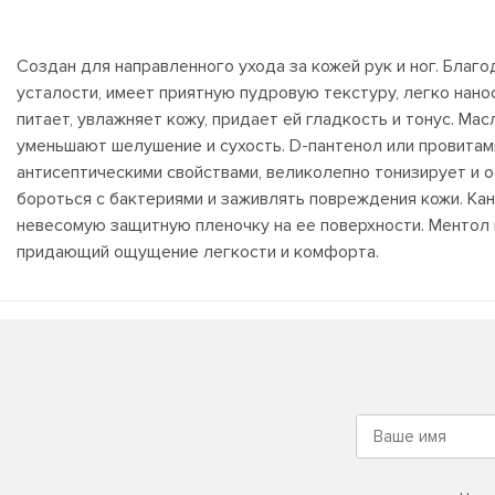
Создан для направленного ухода за кожей рук и ног. Благ
усталости, имеет приятную пудровую текстуру, легко нано
питает, увлажняет кожу, придает ей гладкость и тонус. М
уменьшают шелушение и сухость. D-пантенол или провита
антисептическими свойствами, великолепно тонизирует и 
бороться с бактериями и заживлять повреждения кожи. Ка
невесомую защитную пленочку на ее поверхности. Менто
придающий ощущение легкости и комфорта.