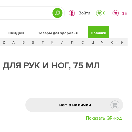
Войти
0
0 ₽
СКИДКИ
Товары для здоровья
Новинки
Z
А
Б
В
Г
К
Л
П
С
Ц
Ч
0 - 9
ДЛЯ РУК И НОГ, 75 МЛ
нет в наличии
Показать QR-код