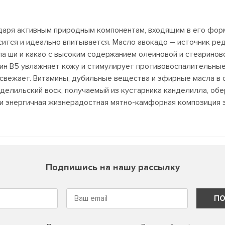
одаря активным природным компонентам, входящим в его форм
сится и идеально впитывается. Масло авокадо – источник ред
асла ши и какао с высоким содержанием олеиновой и стеарино
мин В5 увлажняет кожу и стимулирует противовоспалительны
освежает. Витамины, дубильные вещества и эфирные масла в
нделильский воск, получаемый из кустарника канделилла, об
л и энергичная жизнерадостная мятно-камфорная композици
Подпишись на нашу рассылку
ПО