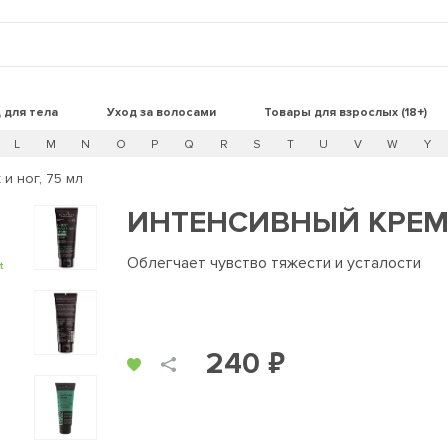
 для тела
Уход за волосами
Товары для взрослых (18+)
L
M
N
O
P
Q
R
S
T
U
V
W
Y
и ног, 75 мл
ИНТЕНСИВНЫЙ КРЕМ 
Облегчает чувство тяжести и усталости
t
240 ₽