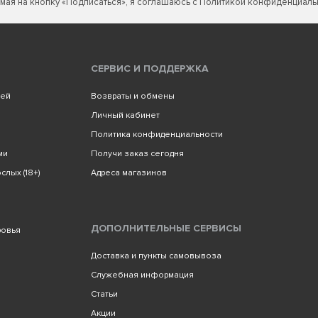
мая на кнопку «Подписаться», я соглашаюсь с
Политикой конфиденциаль
СЕРВИС И ПОДДЕРЖКА
лей
Возвраты и обмены
Личный кабинет
Политика конфиденциальности
ми
Получи заказ сегодня
слых (18+)
Адреса магазинов
ДОПОЛНИТЕЛЬНЫЕ СЕРВИСЫ
ровья
Доставка и пункты самовывоза
Служебная информация
Статьи
Акции