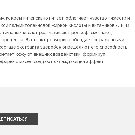
улу, крем интенсивно питает, облегчает чувство тяжести и
кой пальмитолеиновой жирной кислоты и витаминов A, E, D,
вой жирных кислот разглаживают рельеф, смягчают,
е процессы. Экстракт розмарина обладает выраженными
 составе экстракта зверобоя определяют его способность
ерегает кожу от внешних воздействий, формируя
я эфирных масел создают охлаждающий эффект,
ДПИСАТЬСЯ